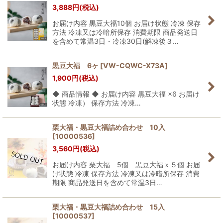
3,888
円
(税込)
お届け内容 黒豆大福10個 お届け状態 冷凍 保存
方法 冷凍又は冷暗所保存 消費期限 商品発送日
を含めて常温3日・冷凍30日(解凍後３…
黒豆大福 6ヶ
[
VW-CQWC-X73A
]
1,900
円
(税込)
◆ 商品情報 ◆ お届け内容 黒豆大福 ×6 お届け
状態 冷凍） 保存方法 冷凍…
栗大福・黒豆大福詰め合わせ 10入
[
10000536
]
3,560
円
(税込)
お届け内容 栗大福 5個 黒豆大福ｘ５個 お届
け状態 冷凍 保存方法 冷凍又は冷暗所保存 消費
期限 商品発送日を含めて常温3日…
栗大福・黒豆大福詰め合わせ 15入
[
10000537
]