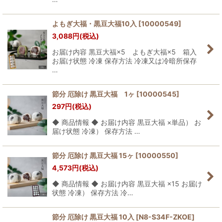
よもぎ大福・黒豆大福10入
[
10000549
]
3,088
円
(税込)
お届け内容 黒豆大福×5 よもぎ大福×5 箱入
お届け状態 冷凍 保存方法 冷凍又は冷暗所保存
…
節分 厄除け 黒豆大福 1ヶ
[
10000545
]
297
円
(税込)
◆ 商品情報 ◆ お届け内容 黒豆大福 ×単品） お
届け状態 冷凍） 保存方法 …
節分 厄除け 黒豆大福 15ヶ
[
10000550
]
4,573
円
(税込)
◆ 商品情報 ◆ お届け内容 黒豆大福 ×15 お届け
状態 冷凍） 保存方法 冷…
節分 厄除け 黒豆大福 10入
[
N8-S34F-ZKOE
]