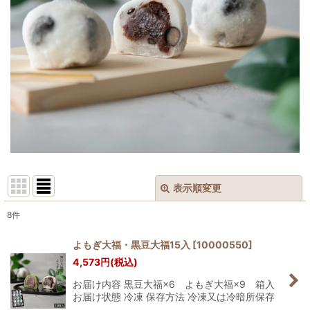
表示順変更
閉じる
8
件
表示数
:
よもぎ大福・黒豆大福15入
[
10000550
]
4,573
円
(税込)
並び順
:
お届け内容 黒豆大福×6 よもぎ大福×9 箱入
お届け状態 冷凍 保存方法 冷凍又は冷暗所保存
絞り込む
…