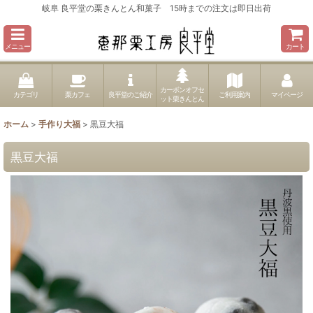
岐阜 良平堂の栗きんとん和菓子 15時までの注文は即日出荷
メニュー
カート
カーボンオフセ
カテゴリ
栗カフェ
良平堂のご紹介
ご利用案内
マイページ
ット栗きんとん
ホーム
>
手作り大福
>
黒豆大福
黒豆大福