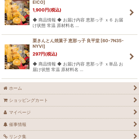
EICO
]
1,900
円
(税込)
◆ 商品情報 ◆ お届け内容 恵那っ子 ｘ６ お届
け状態 常温 原材料名 …
栗きんとん焼菓子 恵那っ子 良平堂
[
60-7N35-
NYVI
]
297
円
(税込)
◆ 商品情報 ◆ お届け内容 恵那っ子 ｘ単品 お
届け状態 常温 原材料名 …
ホーム
ショッピングカート
マイページ
催事情報
リンク集