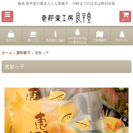
岐阜 良平堂の栗きんとん和菓子 15時までの注文は即日出荷
メニュー
カート
カーボンオフセ
カテゴリ
栗カフェ
良平堂のご紹介
ご利用案内
マイページ
ット栗きんとん
ホーム
>
栗和菓子
>
恵那っ子
恵那っ子