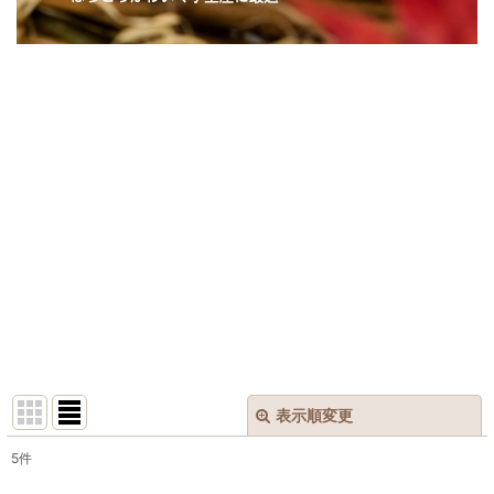
表示順変更
閉じる
5
件
表示数
: