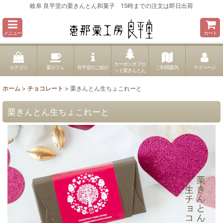
岐阜 良平堂の栗きんとん和菓子 15時までの注文は即日出荷
メニュー
カート
カーボンオフセ
カテゴリ
栗カフェ
良平堂のご紹介
ご利用案内
マイページ
ット栗きんとん
ホーム
>
チョコレート
>
栗きんとん生ちょこれーと
栗きんとん生ちょこれーと