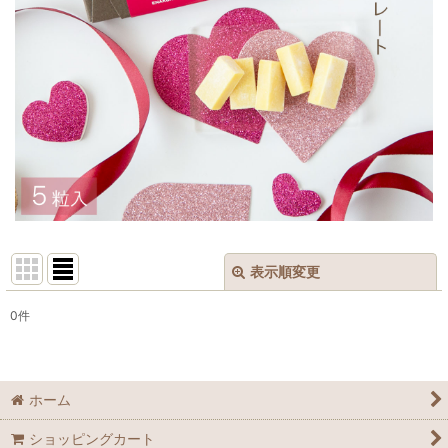
表示順変更
閉じる
0
件
表示数
:
並び順
:
ホーム
絞り込む
ショッピングカート