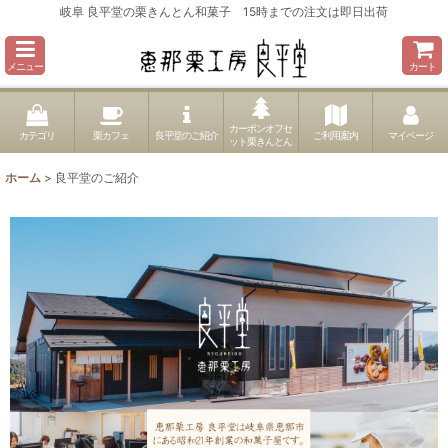
岐阜 良平堂の栗きんとん和菓子 15時までの注文は即日出荷
メニュー
カート
カーボンオフセ
カテゴリ
栗カフェ
良平堂のご紹介
ご利用案内
マイページ
ット栗きんとん
ホーム
>
良平堂のご紹介