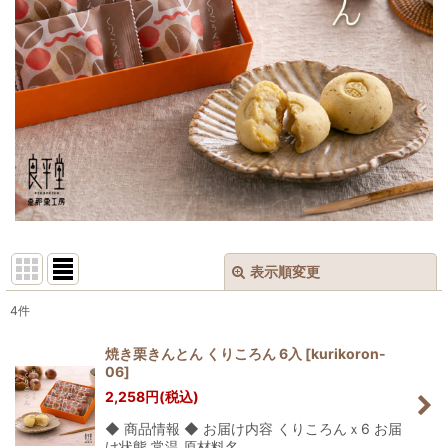
表示順変更
閉じる
4
件
表示数
:
焼き栗きんとん くりころん 6入
[
kurikoron-
06
]
並び順
:
2,258
円
(税込)
◆ 商品情報 ◆ お届け内容 くりころんｘ6 お届
絞り込む
け状態 常温 原材料名 …