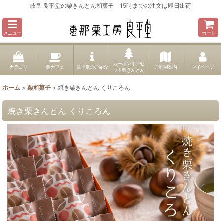
岐阜 良平堂の栗きんとん和菓子 15時までの注文は即日出荷
メニュー
カート
カーボンオフセ
カテゴリ
栗カフェ
良平堂のご紹介
ご利用案内
マイページ
ット栗きんとん
ホーム
>
栗和菓子
>
焼き栗きんとん くりころん
焼き栗きんとん くりころん