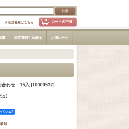
0
カートの中身
新規登録はこちら
催事
特定商取引法表示
お問い合せ
合わせ 15入
[
10000537
]
税込)
ookでシェア
事項