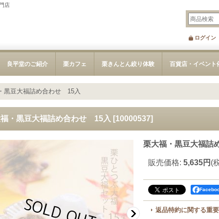
門店
ログイン
良平堂のご紹介
栗カフェ
栗きんとん絞り体験
百貨店・イベント
・黒豆大福詰め合わせ 15入
福・黒豆大福詰め合わせ 15入
[
10000537
]
栗大福・黒豆大福詰め
販売価格
:
5,635円
(
Faceb
返品特約に関する重要