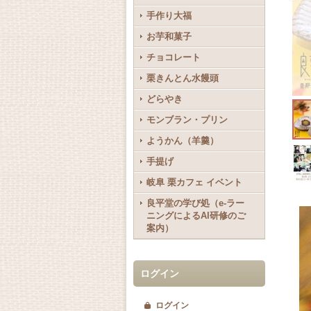
手作り大福
お芋和菓子
チョコレート
栗きんとん水饅頭
どらやき
モンブラン・プリン
ようかん（羊羹）
手提げ
岐阜 栗カフェ イベント
良平堂の学び処（e-ラー
ニングによるAI研修のご
案内）
ログイン
ログイン