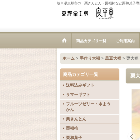
岐阜県恵那市の 栗きんとん・栗福柿など栗和菓子専
商品カテゴリ一覧
ご利用案内
ホーム
>
手作り大福
>
黒豆大福
>
栗大福
商品カテゴリ一覧
栗大
送料込みギフト
サマーギフト
フルーツゼリー・水よう
かん
栗きんとん
栗福柿
栗和菓子