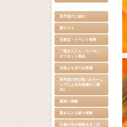
良平堂のご紹介
栗カフェ
百貨店・イベント催事
「栗きんとん」カーボン
オフセット商品
天然よもぎのお部屋
良平堂の学び処（e-ラーニ
ングによるAI研修のご案
内）
栗拾い体験
栗きんとん絞り体験
お届け先が複数あるご注