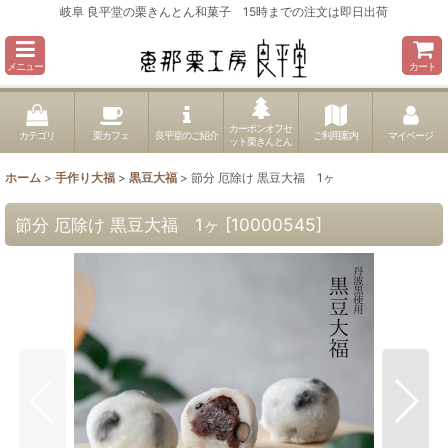
岐阜 良平堂の栗きんとん和菓子 15時までの注文は即日出荷
メニュー
カート
カーボンオフセ
カテゴリ
栗カフェ
良平堂のご紹介
ご利用案内
マイページ
ット栗きんとん
ホーム
>
手作り大福
>
黒豆大福
>
節分 厄除け 黒豆大福 1ヶ
節分 厄除け 黒豆大福 1ヶ
[
10000545
]