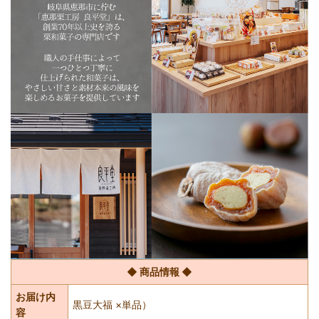
◆ 商品情報 ◆
お届け内
黒豆大福 ×単品）
容