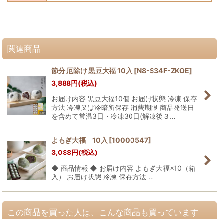
関連商品
節分 厄除け 黒豆大福 10入
[
N8-S34F-ZKOE
]
3,888
円
(税込)
お届け内容 黒豆大福10個 お届け状態 冷凍 保存
方法 冷凍又は冷暗所保存 消費期限 商品発送日
を含めて常温3日・冷凍30日(解凍後３…
よもぎ大福 10入
[
10000547
]
3,088
円
(税込)
◆ 商品情報 ◆ お届け内容 よもぎ大福×10（箱
入） お届け状態 冷凍 保存方法 …
この商品を買った人は、こんな商品も買っています