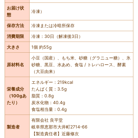
お届け状
冷凍）
態
保存方法
冷凍または冷暗所保存
消費期限
冷凍：30日（解凍後3日）
大きさ
1個 約55g
小豆（国産）、もち米、砂糖（グラニュー糖）、氷
原材料名
砂糖、黒豆、水あめ、食塩 / トレハロース、酵素
（大豆由来）
エネルギー：219kcal
栄養成分
たんぱく質：3.5g
（100gあ
脂質：0.8g
たり）
炭水化物：40.4g
食塩相当量：0.4g
有限会社 良平堂
製造者
岐阜県恵那市大井町2714-66
【製造責任者】近藤修次