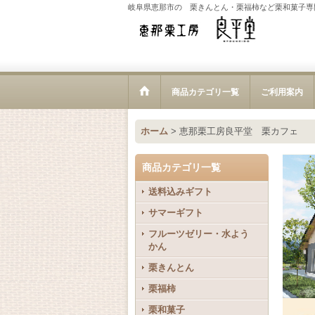
岐阜県恵那市の 栗きんとん・栗福柿など栗和菓子専
商品カテゴリ一覧
ご利用案内
ホーム
>
恵那栗工房良平堂 栗カフェ
商品カテゴリ一覧
送料込みギフト
サマーギフト
フルーツゼリー・水よう
かん
栗きんとん
栗福柿
栗和菓子