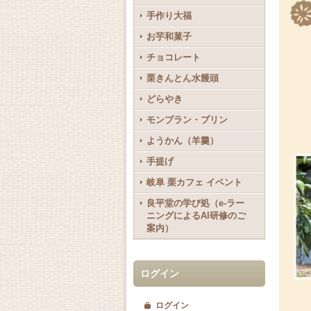
手作り大福
お芋和菓子
チョコレート
栗きんとん水饅頭
どらやき
モンブラン・プリン
ようかん（羊羹）
手提げ
岐阜 栗カフェ イベント
良平堂の学び処（e-ラー
ニングによるAI研修のご
案内）
ログイン
ログイン