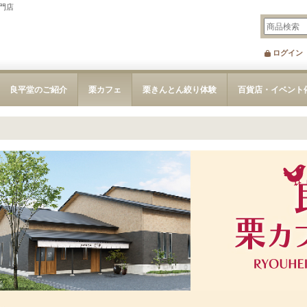
門店
ログイン
良平堂のご紹介
栗カフェ
栗きんとん絞り体験
百貨店・イベント