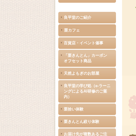
良平堂のご紹介
栗カフェ
百貨店・イベント催事
「栗きんとん」カーボン
オフセット商品
天然よもぎのお部屋
良平堂の学び処（e-ラーニ
ングによるAI研修のご案
内）
栗拾い体験
栗きんとん絞り体験
お届け先が複数あるご注