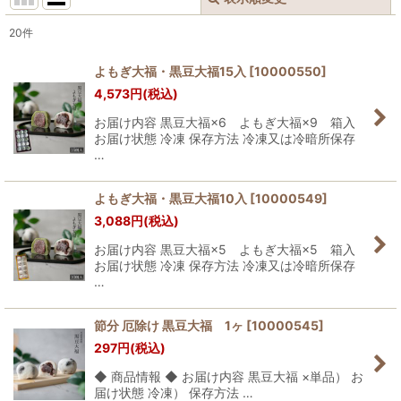
閉じる
20
件
サブカテゴリ
:
よもぎ大福・黒豆大福15入
[
10000550
]
4,573
円
(税込)
表示数
:
お届け内容 黒豆大福×6 よもぎ大福×9 箱入
お届け状態 冷凍 保存方法 冷凍又は冷暗所保存
並び順
:
…
絞り込む
よもぎ大福・黒豆大福10入
[
10000549
]
3,088
円
(税込)
お届け内容 黒豆大福×5 よもぎ大福×5 箱入
お届け状態 冷凍 保存方法 冷凍又は冷暗所保存
…
節分 厄除け 黒豆大福 1ヶ
[
10000545
]
297
円
(税込)
◆ 商品情報 ◆ お届け内容 黒豆大福 ×単品） お
届け状態 冷凍） 保存方法 …