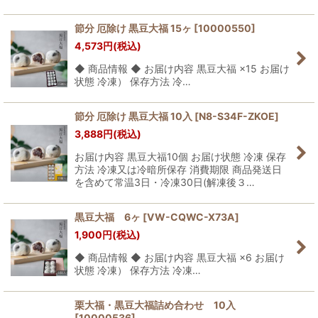
節分 厄除け 黒豆大福 15ヶ
[
10000550
]
4,573
円
(税込)
◆ 商品情報 ◆ お届け内容 黒豆大福 ×15 お届け
状態 冷凍） 保存方法 冷…
節分 厄除け 黒豆大福 10入
[
N8-S34F-ZKOE
]
3,888
円
(税込)
お届け内容 黒豆大福10個 お届け状態 冷凍 保存
方法 冷凍又は冷暗所保存 消費期限 商品発送日
を含めて常温3日・冷凍30日(解凍後３…
黒豆大福 6ヶ
[
VW-CQWC-X73A
]
1,900
円
(税込)
◆ 商品情報 ◆ お届け内容 黒豆大福 ×6 お届け
状態 冷凍） 保存方法 冷凍…
栗大福・黒豆大福詰め合わせ 10入
[
10000536
]