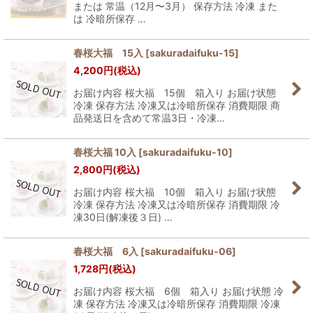
または 常温（12月〜3月） 保存方法 冷凍 また
は 冷暗所保存 …
春桜大福 15入
[
sakuradaifuku-15
]
4,200
円
(税込)
お届け内容 桜大福 15個 箱入り お届け状態
冷凍 保存方法 冷凍又は冷暗所保存 消費期限 商
品発送日を含めて常温3日・冷凍…
春桜大福 10入
[
sakuradaifuku-10
]
2,800
円
(税込)
お届け内容 桜大福 10個 箱入り お届け状態
冷凍 保存方法 冷凍又は冷暗所保存 消費期限 冷
凍30日(解凍後３日) …
春桜大福 6入
[
sakuradaifuku-06
]
1,728
円
(税込)
お届け内容 桜大福 6個 箱入り お届け状態 冷
凍 保存方法 冷凍又は冷暗所保存 消費期限 冷凍