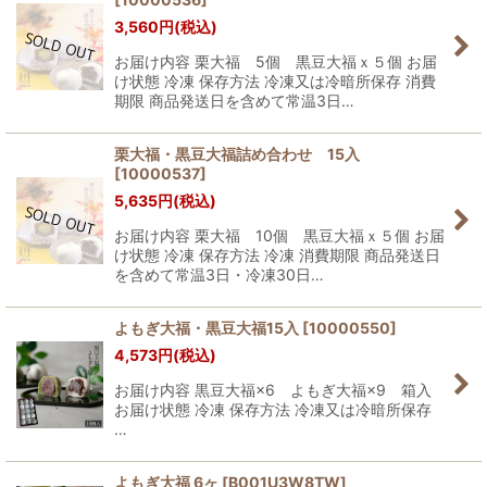
3,560
円
(税込)
お届け内容 栗大福 5個 黒豆大福ｘ５個 お届
け状態 冷凍 保存方法 冷凍又は冷暗所保存 消費
期限 商品発送日を含めて常温3日…
栗大福・黒豆大福詰め合わせ 15入
[
10000537
]
5,635
円
(税込)
お届け内容 栗大福 10個 黒豆大福ｘ５個 お届
け状態 冷凍 保存方法 冷凍 消費期限 商品発送日
を含めて常温3日・冷凍30日…
よもぎ大福・黒豆大福15入
[
10000550
]
4,573
円
(税込)
お届け内容 黒豆大福×6 よもぎ大福×9 箱入
お届け状態 冷凍 保存方法 冷凍又は冷暗所保存
…
よもぎ大福 6ヶ
[
B001U3W8TW
]