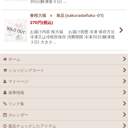
30日(解凍後３日) …
春桜大福 x 単品
[
sakuradaifuku-01
]
270
円
(税込)
お届け内容 桜大福 お届け状態 冷凍 保存方法
冷凍又は冷暗所保存 消費期限 冷凍30日(解凍後
３日) 大きさ…
ホーム
ショッピングカート
マイページ
催事情報
リンク集
カレンダー
最近チェックしたアイテム