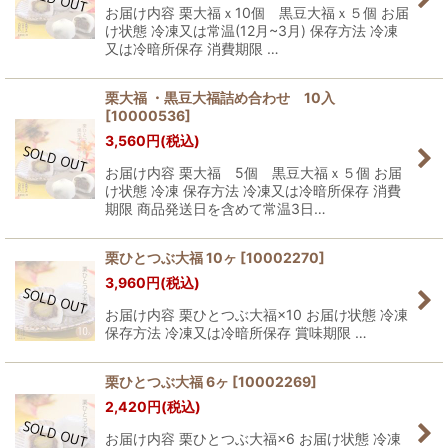
お届け内容 栗大福ｘ10個 黒豆大福ｘ５個 お届
け状態 冷凍又は常温(12月~3月) 保存方法 冷凍
又は冷暗所保存 消費期限 …
栗大福 ・黒豆大福詰め合わせ 10入
[
10000536
]
3,560
円
(税込)
お届け内容 栗大福 5個 黒豆大福ｘ５個 お届
け状態 冷凍 保存方法 冷凍又は冷暗所保存 消費
期限 商品発送日を含めて常温3日…
栗ひとつぶ大福 10ヶ
[
10002270
]
3,960
円
(税込)
お届け内容 栗ひとつぶ大福×10 お届け状態 冷凍
保存方法 冷凍又は冷暗所保存 賞味期限 …
栗ひとつぶ大福 6ヶ
[
10002269
]
2,420
円
(税込)
お届け内容 栗ひとつぶ大福×6 お届け状態 冷凍