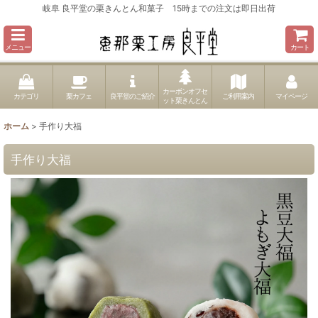
岐阜 良平堂の栗きんとん和菓子 15時までの注文は即日出荷
メニュー
カート
カーボンオフセ
カテゴリ
栗カフェ
良平堂のご紹介
ご利用案内
マイページ
ット栗きんとん
ホーム
>
手作り大福
手作り大福