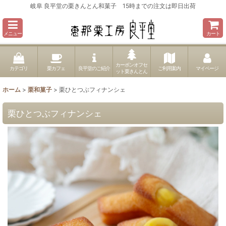
岐阜 良平堂の栗きんとん和菓子 15時までの注文は即日出荷
メニュー
カート
カーボンオフセ
カテゴリ
栗カフェ
良平堂のご紹介
ご利用案内
マイページ
ット栗きんとん
ホーム
>
栗和菓子
>
栗ひとつぶフィナンシェ
栗ひとつぶフィナンシェ