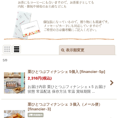
表示順変更
閉じる
5
件
表示数
:
栗ひとつぶフィナンシェ 5個入
[
financier-5p
]
2,316
円
(税込)
並び順
:
お届け内容 栗ひとつぶフィナンシェｘ5 お届け
状態 常温配送 保存方法 常温 賞味期限 …
絞り込む
栗ひとつぶフィナンシェ ３個入（メール便）
[
financier-3
]