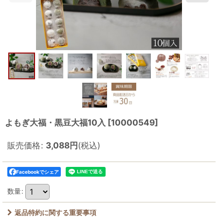
よもぎ大福・黒豆大福10入
[
10000549
]
販売価格
:
3,088
円
(税込)
Facebookでシェア
数量
:
返品特約に関する重要事項