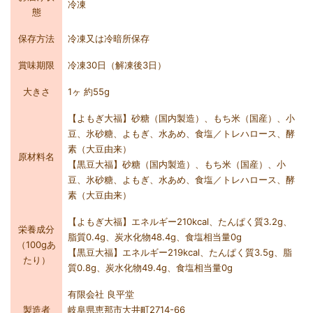
冷凍
態
保存方法
冷凍又は冷暗所保存
賞味期限
冷凍30日（解凍後3日）
大きさ
1ヶ 約55g
【よもぎ大福】砂糖（国内製造）、もち米（国産）、小
豆、氷砂糖、よもぎ、水あめ、食塩／トレハロース、酵
素（大豆由来）
原材料名
【黒豆大福】砂糖（国内製造）、もち米（国産）、小
豆、氷砂糖、よもぎ、水あめ、食塩／トレハロース、酵
素（大豆由来）
【よもぎ大福】エネルギー210kcal、たんぱく質3.2g、
栄養成分
脂質0.4g、炭水化物48.4g、食塩相当量0g
（100gあ
【黒豆大福】エネルギー219kcal、たんぱく質3.5g、脂
たり）
質0.8g、炭水化物49.4g、食塩相当量0g
有限会社 良平堂
製造者
岐阜県恵那市大井町2714-66