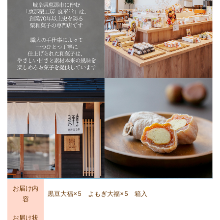
お届け内
黒豆大福×5 よもぎ大福×5 箱入
容
お届け状