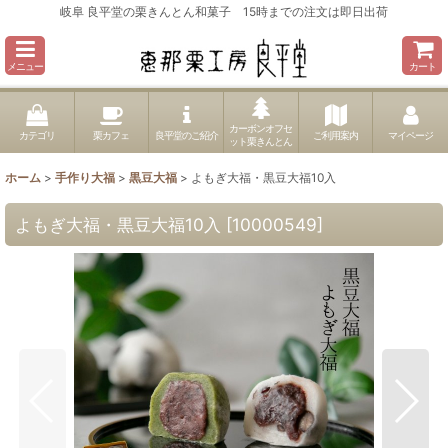
岐阜 良平堂の栗きんとん和菓子 15時までの注文は即日出荷
メニュー
カート
カーボンオフセ
カテゴリ
栗カフェ
良平堂のご紹介
ご利用案内
マイページ
ット栗きんとん
ホーム
>
手作り大福
>
黒豆大福
>
よもぎ大福・黒豆大福10入
よもぎ大福・黒豆大福10入
[
10000549
]