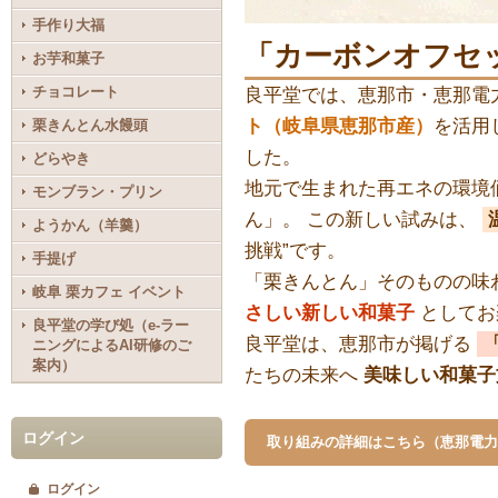
手作り大福
「カーボンオフセ
お芋和菓子
チョコレート
良平堂では、恵那市・恵那電
ト（岐阜県恵那市産）
を活用
栗きんとん水饅頭
した。
どらやき
地元で生まれた再エネの環境
モンブラン・プリン
ん」。 この新しい試みは、
ようかん（羊羹）
挑戦”です。
手提げ
「栗きんとん」そのものの味
岐阜 栗カフェ イベント
さしい新しい和菓子
としてお
良平堂の学び処（e-ラー
良平堂は、恵那市が掲げる
ニングによるAI研修のご
案内）
たちの未来へ
美味しい和菓子
ログイン
取り組みの詳細はこちら（恵那電力
ログイン