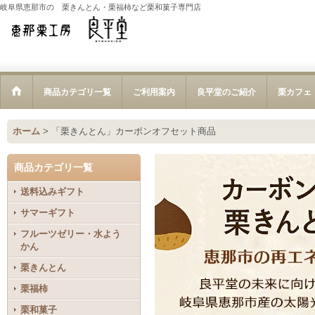
岐阜県恵那市の 栗きんとん・栗福柿など栗和菓子専門店
商品カテゴリ一覧
ご利用案内
良平堂のご紹介
栗カフェ
ホーム
>
「栗きんとん」カーボンオフセット商品
商品カテゴリ一覧
送料込みギフト
サマーギフト
フルーツゼリー・水よう
かん
栗きんとん
栗福柿
栗和菓子