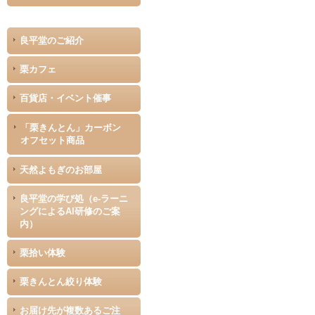
良平堂のご紹介
栗カフェ
百貨店・イベント催事
「栗きんとん」カーボン
オフセット商品
天然よもぎのお部屋
良平堂の学び処（e-ラーニ
ングによるAI研修のご案
内）
栗拾い体験
栗きんとん絞り体験
お届け先が複数あるご注