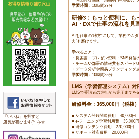
学習時間：
10時間27分
研修3：もっと便利に、も
AI・DXで仕事の流れを見
AIを仕事の“味方”にして、業務の
力”も磨けます。
学べること：
・提案書・プレゼン資料・SNS発信の
・チームや部署の情報共有スピードU
・データ分析や簡易ブランディング
学習時間：
10時間25分
LMS（学習管理システム）対
LMSで受講者の進捗から完了までを
研修料金：365,000円（税抜
■ システム登録関連費用 40,000円
「いいね」を押すと
■ e-ラーニング学習利用費 35,000
店長が喜びます(^_-)-☆
■ 研修コンテンツ費用 270,000円
■ サポート対応費用 20,000円