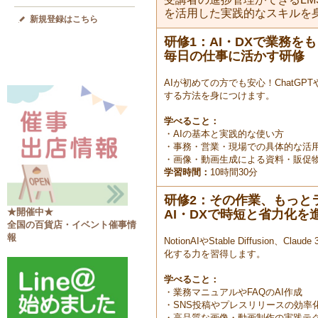
を活用した実践的なスキルを
新規登録はこちら
研修1：AI・DXで業務を
毎日の仕事に活かす研修
AIが初めての方でも安心！ChatG
する方法を身につけます。
学べること：
・AIの基本と実践的な使い方
・事務・営業・現場での具体的な活
・画像・動画生成による資料・販促
学習時間：
10時間30分
研修2：その作業、もっと
★開催中★
AI・DXで時短と省力化を
全国の百貨店・イベント催事情
報
NotionAIやStable Diffus
化する力を習得します。
学べること：
・業務マニュアルやFAQのAI作成
・SNS投稿やプレスリリースの効率
・高品質な画像・動画制作の実践テ