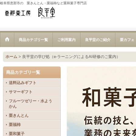
岐阜県恵那市の 栗きんとん・栗福柿など栗和菓子専門店
商品カテゴリ一覧
ご利用案内
良平堂のご紹介
栗カフェ
ホーム
>
良平堂の学び処（e-ラーニングによるAI研修のご案内）
商品カテゴリ一覧
送料込みギフト
サマーギフト
フルーツゼリー・水よう
かん
栗きんとん
栗福柿
栗和菓子