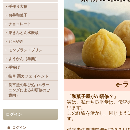
手作り大福
お芋和菓子
チョコレート
栗きんとん水饅頭
どらやき
モンブラン・プリン
ようかん（羊羹）
手提げ
岐阜 栗カフェ イベント
e-
良平堂の学び処（e-ラー
ニングによるAI研修のご
案内）
「和菓子屋がAI研修？」
実は、私たち良平堂は、伝統
います。
この経験を活かし、同じよう
ログイン
す。
ログイン
受講者の進捗管理ができるLMS