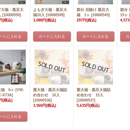
ぎ大福・黒豆大
よもぎ大福・黒豆大
節分 厄除け 黒豆大
節分
入
[
10000550
]
福10入
[
10000549
]
福 1ヶ
[
10000545
]
15ヶ
3円
(税込)
3,088円
(税込)
297円
(税込)
4,57
大福 6ヶ
[
VW-
栗大福・黒豆大福詰
栗大福・黒豆大福詰
-X73A
]
め合わせ 10入
め合わせ 15入
0円
(税込)
[
10000536
]
[
10000537
]
3,560円
(税込)
5,635円
(税込)