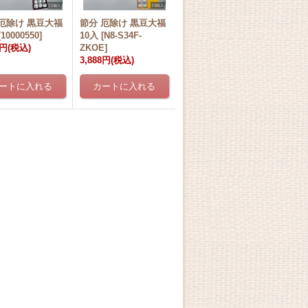
 厄除け 黒豆大福
節分 厄除け 黒豆大福
[
10000550
]
10入
[
N8-S34F-
3円
(税込)
ZKOE
]
3,888円
(税込)