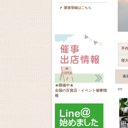
新規登録はこちら
手作
桜
表
★開催中★
8
件
全国の百貨店・イベント催事情
報