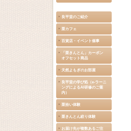
良平堂のご紹介
栗カフェ
百貨店・イベント催事
「栗きんとん」カーボン
オフセット商品
天然よもぎのお部屋
良平堂の学び処（e-ラーニ
ングによるAI研修のご案
内）
栗拾い体験
栗きんとん絞り体験
お届け先が複数あるご注