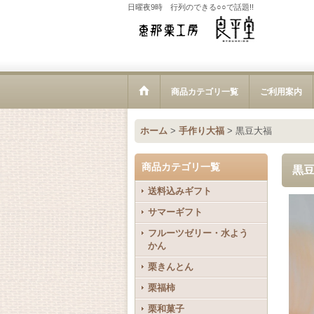
日曜夜9時 行列のできる○○で話題!!
商品カテゴリ一覧
ご利用案内
ホーム
>
手作り大福
>
黒豆大福
商品カテゴリ一覧
黒
送料込みギフト
サマーギフト
フルーツゼリー・水よう
かん
栗きんとん
栗福柿
栗和菓子