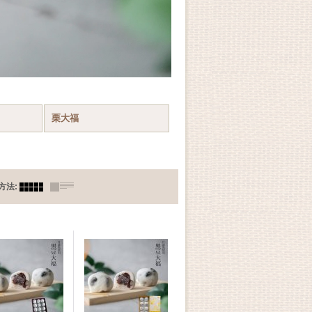
栗大福
方法
: