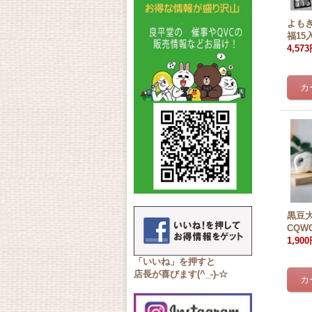
よも
福15
4,57
黒豆
CQWC
1,90
「いいね」を押すと
店長が喜びます(^_-)-☆