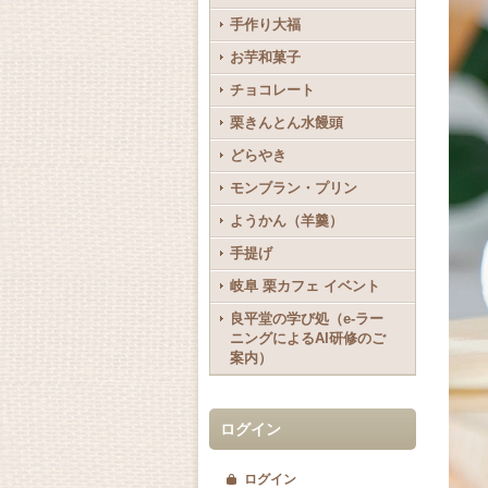
手作り大福
お芋和菓子
チョコレート
栗きんとん水饅頭
どらやき
モンブラン・プリン
ようかん（羊羹）
手提げ
岐阜 栗カフェ イベント
良平堂の学び処（e-ラー
ニングによるAI研修のご
案内）
ログイン
ログイン