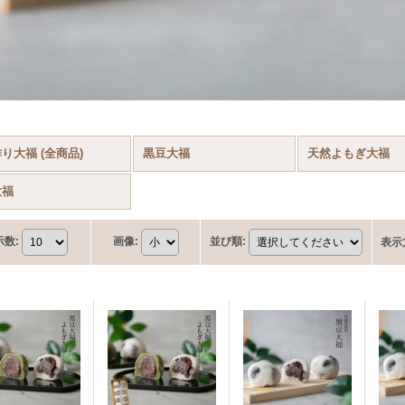
り大福 (全商品)
黒豆大福
天然よもぎ大福
大福
示数
:
画像
:
並び順
:
表示