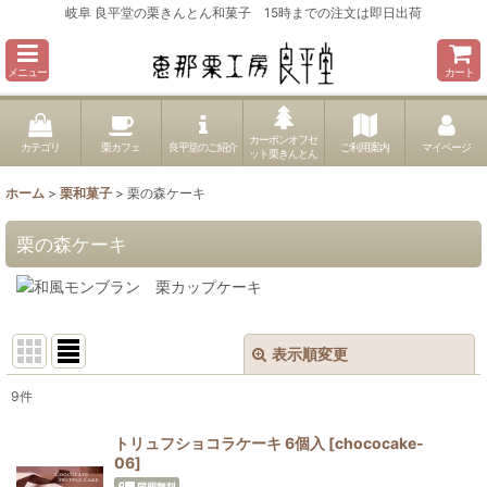
岐阜 良平堂の栗きんとん和菓子 15時までの注文は即日出荷
メニュー
カート
カーボンオフセ
カテゴリ
栗カフェ
良平堂のご紹介
ご利用案内
マイページ
ット栗きんとん
ホーム
>
栗和菓子
>
栗の森ケーキ
栗の森ケーキ
表示順変更
閉じる
9
件
表示数
:
トリュフショコラケーキ 6個入
[
chococake-
06
]
並び順
: