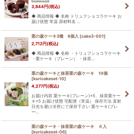
3,844
円
(税込)
絞り込む
◆ 商品情報 ◆ 名称 トリュフショコラケーキ お
届け状態 常温 原材料名 …
栗の森ケーキ3種 6個入
[
cake3-001
]
2,712
円
(税込)
◆ 商品情報 ◆ 名称 ・トリュフショコラケーキ
・栗ケーキ（プレーン） ・抹茶…
栗の森ケーキと抹茶栗の森ケーキ 10個
[
kuricakeset-10
]
4,277
円
(税込)
お届け内容 栗ケーキ(プレーン)×5、抹茶栗ケー
キ×5 お届け状態 宅配便（常温） 保存方法 直射
日光を避け冷所にて保存下さい 栗ケーキ(プレ
ー…
栗の森ケーキ・抹茶栗の森ケーキ ６入
[
kuricakeset-06
]