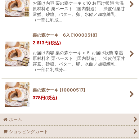
お届け内容 栗の森ケーキｘ10 お届け状態 常温
原材料名 栗ペースト（国内製造）、渋皮付栗甘
露煮、砂糖、バター、卵、水飴／加糖練乳、
（一部に乳成…
栗の森ケーキ 6入
[
10000518
]
2,613
円
(税込)
お届け内容 栗の森ケーキｘ６ お届け状態 常温
原材料名 栗ペースト（国内製造）、渋皮付栗甘
露煮、砂糖、バター、卵、水飴／加糖練乳、
（一部に乳成分…
栗の森ケーキ
[
10000517
]
378
円
(税込)
ホーム
ショッピングカート