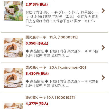
2,613
円
(税込)
お届け内容 栗ケーキ(プレーン)×3、抹茶栗ケー
キ×3 お届け状態 宅配便（常温） 保存方法 直射
日光を避け冷所にて保存下さい 栗ケーキ(プレ
ー…
栗の森ケーキ 15入
[
10000519
]
6,356
円
(税込)
◆ 商品情報 ◆ お届け内容 栗の森ケーキ ×15個
お届け状態 常温 原材料名 …
栗の森ケーキ 20入
[
kurinomori-20
]
8,430
円
(税込)
◆ 商品情報 ◆ お届け内容 栗の森ケーキ ×20個
お届け状態 常温 原材料名 …
栗の森ケーキ 10入
[
10001927
]
4,277
円
(税込)