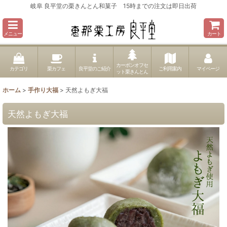
岐阜 良平堂の栗きんとん和菓子 15時までの注文は即日出荷
メニュー
カート
カーボンオフセ
カテゴリ
栗カフェ
良平堂のご紹介
ご利用案内
マイページ
ット栗きんとん
ホーム
>
手作り大福
>
天然よもぎ大福
天然よもぎ大福