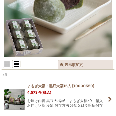
表示順変更
閉じる
4
件
表示数
:
よもぎ大福・黒豆大福15入
[
10000550
]
4,573
円
(税込)
並び順
:
お届け内容 黒豆大福×6 よもぎ大福×9 箱入
お届け状態 冷凍 保存方法 冷凍又は冷暗所保存
絞り込む
…