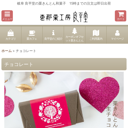
岐阜 良平堂の栗きんとん和菓子 15時までの注文は即日出荷
メニュー
カート
カーボンオフセ
カテゴリ
栗カフェ
良平堂のご紹介
ご利用案内
マイページ
ット栗きんとん
ホーム
>
チョコレート
チョコレート