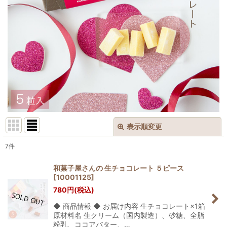
表示順変更
閉じる
7
件
サブカテゴリ
:
和菓子屋さんの 生チョコレート ５ピース
[
10001125
]
表示数
:
780
円
(税込)
◆ 商品情報 ◆ お届け内容 生チョコレート×1箱
並び順
:
原材料名 生クリーム（国内製造）、砂糖、全脂
粉乳、ココアバター、…