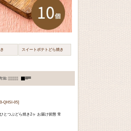
焼き
スイートポテトどら焼き
方法
:
B-QHSI-05
]
ひとつぶどら焼き2ヶ お届け状態 常