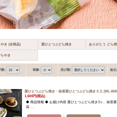
やき (全商品)
栗ひとつぶどら焼き
ありがとう どら
どらやき
示数
:
画像
:
並び順
:
表示
栗ひとつぶどら焼き・抹茶栗ひとつぶどら焼き５入
[
WL-868
1,604円
(税込)
◆ 商品情報 ◆ お届け内容 栗ひとつぶどら焼き3ヶ、抹茶栗
温 …