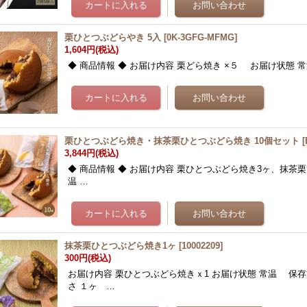
栗ひとつぶどらやき 5入
[
0K-3GFG-MFMG
]
1,604円
(税込)
◆ 商品情報 ◆ お届け内容 栗どら焼き ×５ お届け状態 常
栗ひとつぶどら焼き・抹茶栗ひとつぶどら焼き 10個セット
[
3,844円
(税込)
◆ 商品情報 ◆ お届け内容 栗ひとつぶどら焼き3ヶ、抹茶栗
温 …
抹茶栗ひとつぶどら焼き1ヶ
[
10002209
]
300円
(税込)
お届け内容 栗ひとつぶどら焼きｘ1 お届け状態 常温 保存
さ １ヶ …