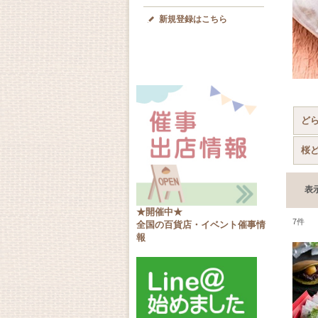
新規登録はこちら
どら
桜
表
★開催中★
7
件
全国の百貨店・イベント催事情
報