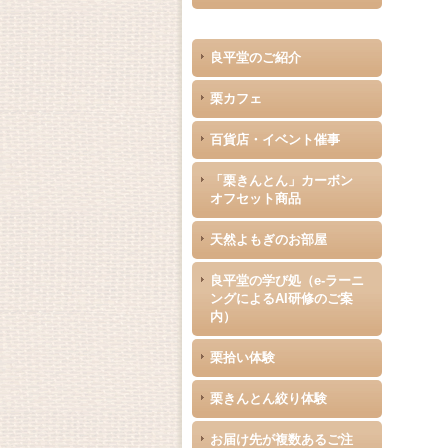
良平堂のご紹介
栗カフェ
百貨店・イベント催事
「栗きんとん」カーボン
オフセット商品
天然よもぎのお部屋
良平堂の学び処（e-ラーニ
ングによるAI研修のご案
内）
栗拾い体験
栗きんとん絞り体験
お届け先が複数あるご注