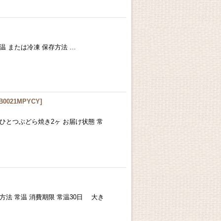
温 または冷凍 保存方法 …
B0021MPYCY
]
ひとつぶどら焼き2ヶ お届け状態 常
方法 常温 消費期限 常温30日 大き