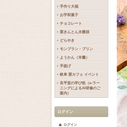
手作り大福
お芋和菓子
チョコレート
栗きんとん水饅頭
どらやき
モンブラン・プリン
ようかん（羊羹）
手提げ
岐阜 栗カフェ イベント
良平堂の学び処（e-ラー
ニングによるAI研修のご
案内）
ログイン
ログイン