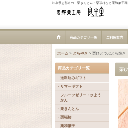
岐阜県恵那市の 栗きんとん・栗福柿など栗和菓子専
商品カテゴリ一覧
ご利用案内
ホーム
>
どらやき
>
栗ひとつぶどら焼き
商品カテゴリ一覧
栗
送料込みギフト
サマーギフト
フルーツゼリー・水よう
かん
栗きんとん
栗福柿
栗和菓子