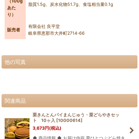
（100g
脂質1.5g、炭水化物51.7g、食塩相当量0.1g
あた
り）
有限会社 良平堂
販売者
岐阜県恵那市大井町2714-66
他の写真
関連商品
栗きんとんパイまんじゅう・栗どらやきセッ
ト 10ヶ入
[
10000614
]
3,673
円
(税込)
◆ 商品情報 ◆ お届け内容 栗ひとつぶどら焼き