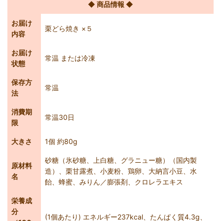
◆ 商品情報 ◆
お届け
栗どら焼き ×５
内容
お届け
常温 または冷凍
状態
保存方
常温
法
消費期
常温30日
限
大きさ
1個 約80g
砂糖（氷砂糖、上白糖、グラニュー糖）（国内製
原材料
造）、栗甘露煮、小麦粉、鶏卵、大納言小豆、水
名
飴、蜂蜜、みりん／膨張剤、クロレラエキス
栄養成
分
(1個あたり) エネルギー237kcal、たんぱく質4.3g、