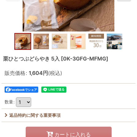
栗ひとつぶどらやき 5入
[
0K-3GFG-MFMG
]
販売価格
:
1,604
円
(税込)
Facebookでシェア
数量
:
返品特約に関する重要事項
カートに入れる