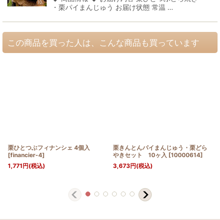
・栗パイまんじゅう お届け状態 常温 …
この商品を買った人は、こんな商品も買っています
栗ひとつぶフィナンシェ 4個入
栗きんとんパイまんじゅう・栗どら
[
financier-4
]
やきセット 10ヶ入
[
10000614
]
1,771
円
(税込)
3,673
円
(税込)