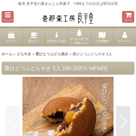
岐阜 良平堂の栗きんとん和菓子 15時までの注文は即日出荷
メニュー
カート
カーボンオフセ
カテゴリ
栗カフェ
良平堂のご紹介
ご利用案内
マイページ
ット栗きんとん
ホーム
>
どらやき
>
栗ひとつぶどら焼き
>
栗ひとつぶどらやき 5入
栗ひとつぶどらやき 5入
[
0K-3GFG-MFMG
]