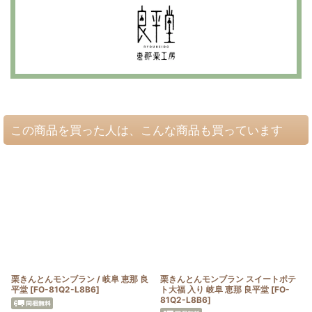
この商品を買った人は、こんな商品も買っています
栗きんとんモンブラン / 岐阜 恵那 良
栗きんとんモンブラン スイートポテ
平堂
[
FO-81Q2-L8B6
]
ト大福 入り 岐阜 恵那 良平堂
[
FO-
81Q2-L8B6
]