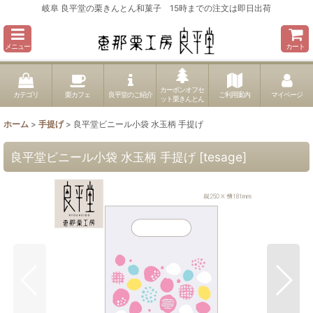
岐阜 良平堂の栗きんとん和菓子 15時までの注文は即日出荷
メニュー
カート
カーボンオフセ
カテゴリ
栗カフェ
良平堂のご紹介
ご利用案内
マイページ
ット栗きんとん
ホーム
>
手提げ
>
良平堂ビニール小袋 水玉柄 手提げ
良平堂ビニール小袋 水玉柄 手提げ
[
tesage
]