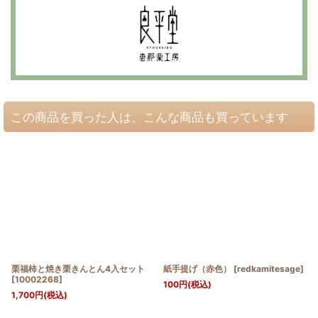
この商品を買った人は、こんな商品も買っています
栗福柿と焼き栗きんとん4入セット
紙手提げ（赤色）
[
redkamitesage
]
[
10002268
]
100
円
(税込)
1,700
円
(税込)