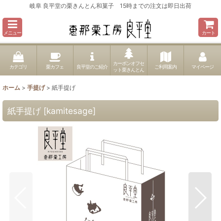
岐阜 良平堂の栗きんとん和菓子 15時までの注文は即日出荷
メニュー
カート
カーボンオフセ
カテゴリ
栗カフェ
良平堂のご紹介
ご利用案内
マイページ
ット栗きんとん
ホーム
>
手提げ
>
紙手提げ
紙手提げ
[
kamitesage
]