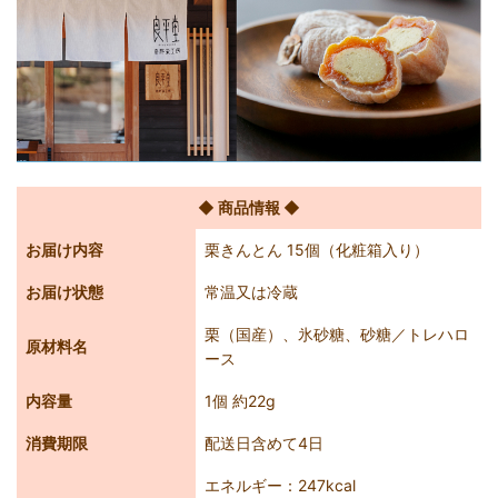
◆ 商品情報 ◆
お届け内容
栗きんとん 15個（化粧箱入り）
お届け状態
常温又は冷蔵
栗（国産）、氷砂糖、砂糖／トレハロ
原材料名
ース
内容量
1個 約22g
消費期限
配送日含めて4日
エネルギー：247kcal