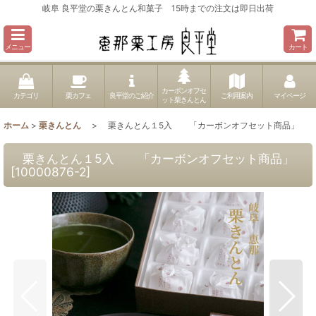
岐阜 良平堂の栗きんとん和菓子 15時までの注文は即日出荷
メニュー
カート
カーボンオフセ
カテゴリ
栗カフェ
良平堂のご紹介
ご利用案内
マイページ
ット栗きんとん
ホーム
>
栗きんとん
>
栗きんとん１5入 「カーボンオフセット商品」
栗きんとん１5入 「カーボンオフセット商品」
[
10000876-2
]