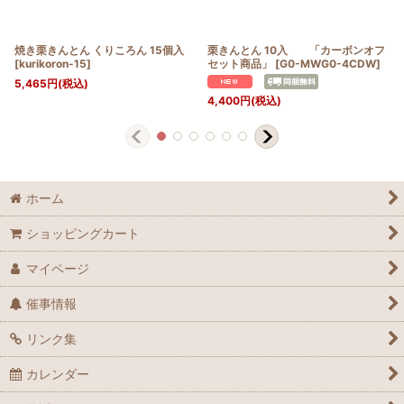
焼き栗きんとん くりころん 15個入
栗きんとん 10入 「カーボンオフ
[
kurikoron-15
]
セット商品」
[
G0-MWG0-4CDW
]
5,465
円
(税込)
4,400
円
(税込)
ホーム
ショッピングカート
マイページ
催事情報
リンク集
カレンダー