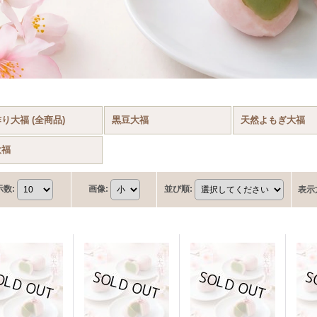
り大福 (全商品)
黒豆大福
天然よもぎ大福
大福
示数
:
画像
:
並び順
:
表示