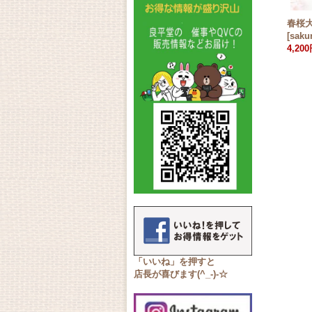
春桜大
[
saku
4,20
「いいね」を押すと
店長が喜びます(^_-)-☆