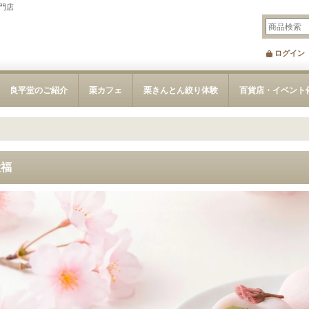
門店
ログイン
良平堂のご紹介
栗カフェ
栗きんとん絞り体験
百貨店・イベント
大福