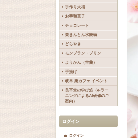
手作り大福
お芋和菓子
チョコレート
栗きんとん水饅頭
どらやき
モンブラン・プリン
ようかん（羊羹）
手提げ
岐阜 栗カフェ イベント
良平堂の学び処（e-ラー
ニングによるAI研修のご
案内）
ログイン
ログイン