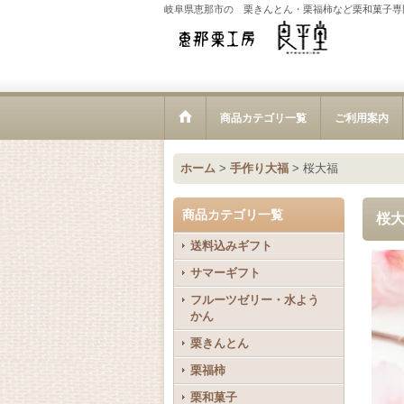
岐阜県恵那市の 栗きんとん・栗福柿など栗和菓子専
商品カテゴリ一覧
ご利用案内
ホーム
>
手作り大福
>
桜大福
商品カテゴリ一覧
桜
送料込みギフト
サマーギフト
フルーツゼリー・水よう
かん
栗きんとん
栗福柿
栗和菓子