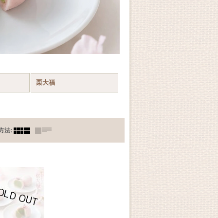
栗大福
方法
: