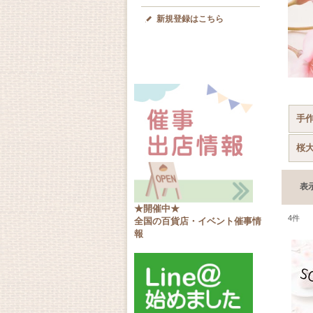
新規登録はこちら
手作
桜
表
★開催中★
4
件
全国の百貨店・イベント催事情
報