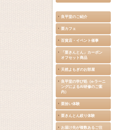
良平堂のご紹介
栗カフェ
百貨店・イベント催事
「栗きんとん」カーボン
オフセット商品
天然よもぎのお部屋
良平堂の学び処（e-ラーニ
ングによるAI研修のご案
内）
栗拾い体験
栗きんとん絞り体験
お届け先が複数あるご注